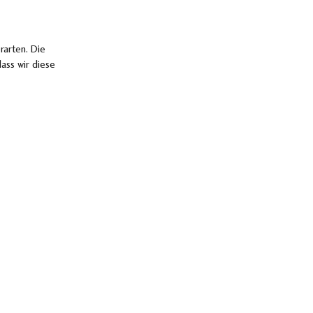
rarten. Die
ass wir diese
nehmen
ll und zuverlässig zur