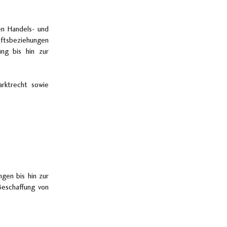
en Handels- und
äftsbeziehungen
ung bis hin zur
rktrecht sowie
gen bis hin zur
Beschaffung von