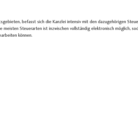
gebieten, befasst sich die Kanzlei intensiv mit den dazugehörigen Steue
e meisten Steuerarten ist inzwischen vollständig elektronisch möglich, sod
earbeiten können.
Kontakt auf
Ihre Ansprechpartner stehen Ihnen schne
Seite.